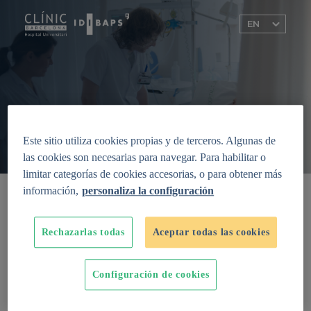
Este sitio utiliza cookies propias y de terceros. Algunas de
las cookies son necesarias para navegar. Para habilitar o
limitar categorías de cookies accesorias, o para obtener más
información,
personaliza la configuración
Genetic predisposition to
gastrointestinal cancer
Rechazarlas todas
Aceptar todas las cookies
Knowing the cause of a disease and
understanding how and why it is inherited is
the first step towards preventing many of
Configuración de cookies
them. Collaborate, help us make progress on
research!