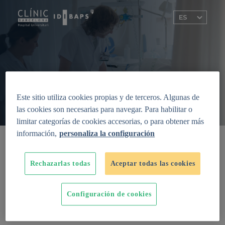
Este sitio utiliza cookies propias y de terceros. Algunas de
las cookies son necesarias para navegar. Para habilitar o
limitar categorías de cookies accesorias, o para obtener más
información,
personaliza la configuración
Enfermedad inflamatoria intestinal
Rechazarlas todas
Aceptar todas las cookies
Conocer la causa de las enfermedades y
entender cómo y por qué se heredan, es el
primer paso para prevenirlas. ¡Colabora,
Configuración de cookies
ayúdanos a avanzar en la investigación!