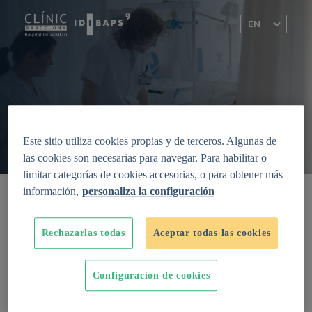
Este sitio utiliza cookies propias y de terceros. Algunas de
las cookies son necesarias para navegar. Para habilitar o
limitar categorías de cookies accesorias, o para obtener más
información,
personaliza la configuración
Melanoma: imaging, genetics and
immunology
Rechazarlas todas
Aceptar todas las cookies
Knowing the cause of a disease and
understanding how and why it is inherited is
the first step towards preventing many of
Configuración de cookies
them. Collaborate, help us make progress on
research!